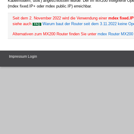
Kabelmodem, usw.) angeschlossen wurde. Der im MX200 integrierte Open
(mdex fixed.IP+ oder mdex public.IP) erreichbar.
Seit dem 2. November 2022 wird die Verwendung einer
mdex fixed.I
siehe auch
Warum baut der Router seit dem 3.11.2022 keine O
FAQ
Alternativen zum MX200 Router finden Sie unter
mdex Router MX200 
Impressum
Login