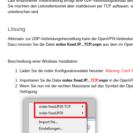
Laut empfohlener Voreinstellung erfolgt eine UDP-Verbindungsaufbau des 
Sie möchten den Leitstellentunnel aber stattdessen per TCP aufbauen, w
unterbrochen wird.
Lösung
Alternativ zur UDP-Verbindungsherstellung kann die OpenVPN-Verbindung
Dazu müssen Sie die Datei
mdex fixed.IP...TCP.ovpn
aus dem im OpenV
Beschreibung einer Windows Installation:
Laden Sie die mdex Konfigurationsdatei herunter:
Warning: Can't 
Importieren Se die Datei
mdex fixed.IP...
TCP
.ovpn
in die OpenVP
Wenn Sie nun mit der rechten Maustaste auf das Symbol der Ope
Verfügung: