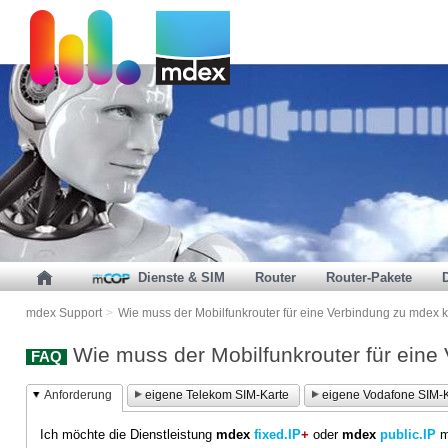
Dienste & SIM
Router
Router-Pakete
mdex Support
>
Wie muss der Mobilfunkrouter für eine Verbindung zu mdex k
Wie muss der Mobilfunkrouter für eine
FAQ
Anforderung
eigene Telekom SIM-Karte
eigene Vodafone SIM-K
Ich möchte die Dienstleistung
mdex
fixed.IP
+
oder
mdex
public.IP
m