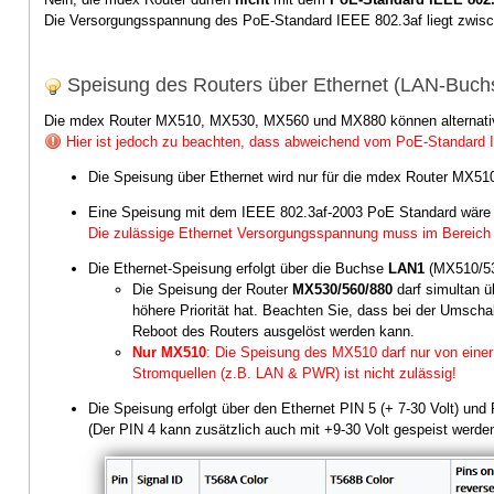
Die Versorgungsspannung des PoE-Standard IEEE 802.3af liegt zwische
Speisung des Routers über Ethernet (LAN-Buch
Die mdex Router MX510, MX530, MX560 und MX880 können alternativ
Hier ist jedoch zu beachten, dass abweichend vom PoE-Standard 
Die Speisung über Ethernet wird nur für die mdex Router MX5
Eine Speisung mit dem IEEE 802.3af-2003 PoE Standard wäre 
Die zulässige Ethernet Versorgungsspannung muss im Bereich 7
Die Ethernet-Speisung erfolgt über die Buchse
LAN1
(MX510/53
Die Speisung der Router
MX530/560/880
darf simultan 
höhere Priorität hat. Beachten Sie, dass bei der Umsch
Reboot des Routers ausgelöst werden kann.
Nur MX510
: Die Speisung des MX510 darf nur von eine
Stromquellen (z.B. LAN & PWR) ist nicht zulässig!
Die Speisung erfolgt über den Ethernet PIN 5 (+ 7-30 Volt) und
(Der PIN 4 kann zusätzlich auch mit +9-30 Volt gespeist werden