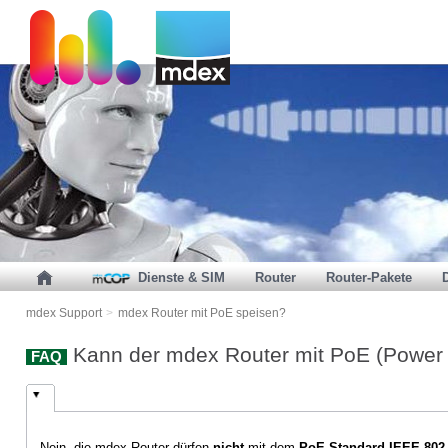
Dienste & SIM
Router
Router-Pakete
mdex Support
>
mdex Router mit PoE speisen?
Kann der mdex Router mit PoE (Power 
FAQ
Nein, die mdex Router dürfen
nicht
mit dem
PoE-Standard IEEE 802.