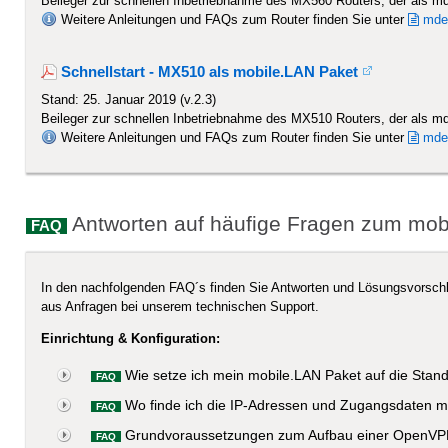
Beileger zur schnellen Inbetriebnahme des MX560 Routers, der als md
Weitere Anleitungen und FAQs zum Router finden Sie unter
mdex
Schnellstart - MX510 als mobile.LAN Paket
Stand: 25. Januar 2019 (v.2.3)
Beileger zur schnellen Inbetriebnahme des MX510 Routers, der als md
Weitere Anleitungen und FAQs zum Router finden Sie unter
mdex
Antworten auf häufige Fragen zum mob
FAQ
In den nachfolgenden FAQ´s finden Sie Antworten und Lösungsvorsc
aus Anfragen bei unserem technischen Support.
Einrichtung & Konfiguration:
Wie setze ich mein mobile.LAN Paket auf die Stand
FAQ
Wo finde ich die IP-Adressen und Zugangsdaten m
FAQ
Grundvoraussetzungen zum Aufbau einer OpenVP
FAQ